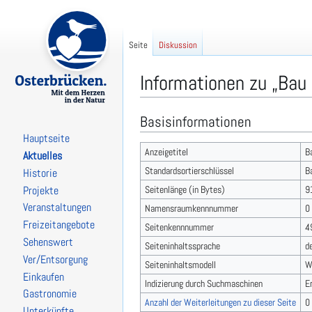
Seite
Diskussion
Informationen zu „Bau
Basisinformationen
Zur
Zur
Navigation
Suche
Hauptseite
springen
springen
Anzeigetitel
B
Aktuelles
Standardsortierschlüssel
B
Historie
Seitenlänge (in Bytes)
9
Projekte
Veranstaltungen
Namensraumkennnummer
0
Freizeitangebote
Seitenkennnummer
4
Sehenswert
Seiteninhaltssprache
d
Ver/Entsorgung
Seiteninhaltsmodell
W
Einkaufen
Indizierung durch Suchmaschinen
E
Gastronomie
Anzahl der Weiterleitungen zu dieser Seite
0
Unterkünfte