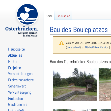
Seite
Diskussion
Bau des Bouleplatzes
Version vom 26. März 2015, 16:04 Uhr 
(
Unterschied
)
← Nächstältere Version
| 
Hauptseite
Aktuelles
Zur
Zur
Bau des Osterbrücker Bouleplatzes
Historie
Navigation
Suche
Projekte
springen
springen
Veranstaltungen
Freizeitangebote
Sehenswert
Ver/Entsorgung
Einkaufen
Gastronomie
Unterkünfte