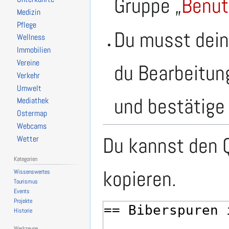
Gruppe „
Benut
Medizin
Pflege
Du musst dein
Wellness
Immobilien
Vereine
du Bearbeitun
Verkehr
Umwelt
und bestätige 
Mediathek
Ostermap
Webcams
Du kannst den Q
Wetter
Kategorien
kopieren.
Wissenswertes
Tourismus
Events
Projekte
Historie
Werkzeuge