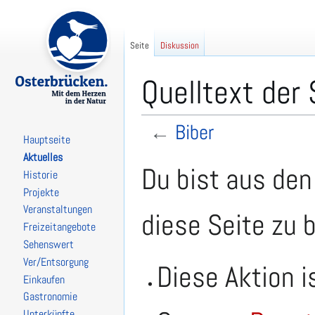
Seite
Diskussion
Quelltext der 
←
Biber
Hauptseite
Aktuelles
Zur
Zur
Du bist aus den
Historie
Navigation
Suche
Projekte
springen
springen
Veranstaltungen
diese Seite zu 
Freizeitangebote
Sehenswert
Ver/Entsorgung
Diese Aktion i
Einkaufen
Gastronomie
Unterkünfte