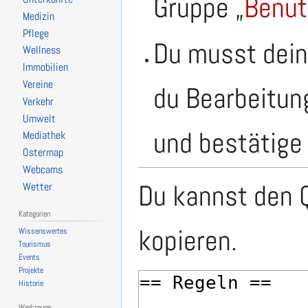
Gruppe „
Benut
Medizin
Pflege
Du musst dein
Wellness
Immobilien
Vereine
du Bearbeitun
Verkehr
Umwelt
und bestätige 
Mediathek
Ostermap
Webcams
Du kannst den Q
Wetter
Kategorien
kopieren.
Wissenswertes
Tourismus
Events
Projekte
Historie
Werkzeuge