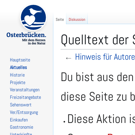
Seite
Diskussion
Quelltext der 
←
Hinweis für Autor
Hauptseite
Aktuelles
Zur
Zur
Du bist aus den
Historie
Navigation
Suche
Projekte
springen
springen
Veranstaltungen
diese Seite zu 
Freizeitangebote
Sehenswert
Ver/Entsorgung
Diese Aktion i
Einkaufen
Gastronomie
Unterkünfte