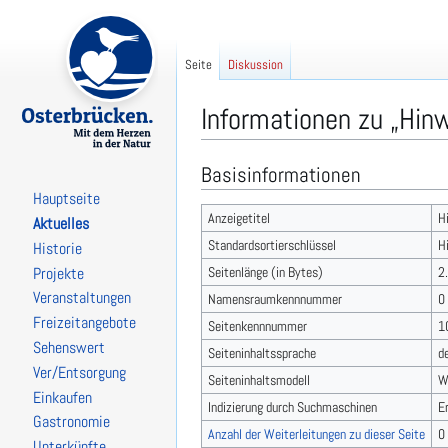
Seite
Diskussion
Informationen zu „Hinw
Basisinformationen
Zur
Zur
Navigation
Suche
Hauptseite
springen
springen
Anzeigetitel
H
Aktuelles
Standardsortierschlüssel
H
Historie
Seitenlänge (in Bytes)
2
Projekte
Veranstaltungen
Namensraumkennnummer
0
Freizeitangebote
Seitenkennnummer
1
Sehenswert
Seiteninhaltssprache
d
Ver/Entsorgung
Seiteninhaltsmodell
W
Einkaufen
Indizierung durch Suchmaschinen
E
Gastronomie
Anzahl der Weiterleitungen zu dieser Seite
0
Unterkünfte