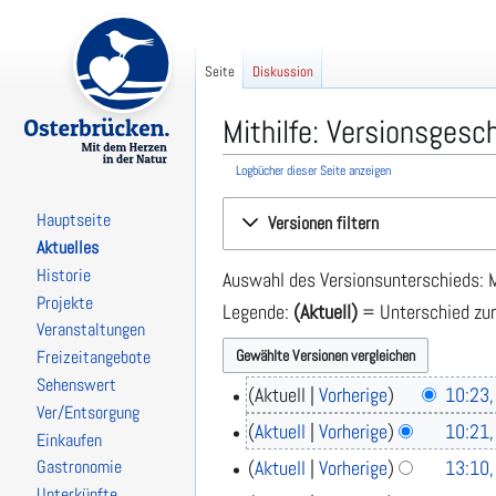
Seite
Diskussion
Mithilfe: Versionsgesc
Logbücher dieser Seite anzeigen
Zur
Zur
Hauptseite
Versionen filtern
Navigation
Suche
Aktuelles
springen
springen
Historie
Auswahl des Versionsunterschieds: M
Projekte
Legende:
(Aktuell)
= Unterschied zur
Veranstaltungen
Freizeitangebote
Sehenswert
Aktuell
Vorherige
10:23,
2
Ver/Entsorgung
1
K
Aktuell
Vorherige
10:21,
Einkaufen
.
e
K
Aktuell
Vorherige
13:10,
Gastronomie
1
A
i
7
e
u
Unterkünfte