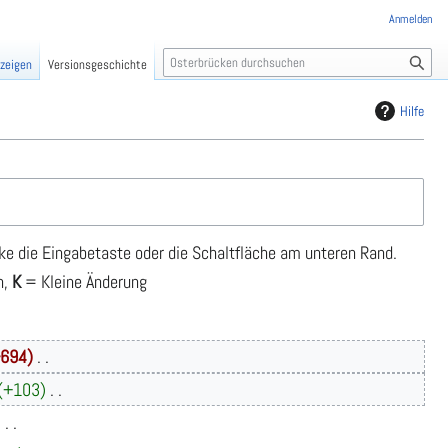
Anmelden
S
nzeigen
Versionsgeschichte
u
c
Hilfe
h
e
ke die Eingabetaste oder die Schaltfläche am unteren Rand.
n,
K
= Kleine Änderung
694
+103