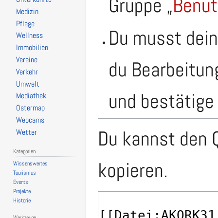
Gruppe „
Benut
Medizin
Pflege
Du musst dein
Wellness
Immobilien
Vereine
du Bearbeitun
Verkehr
Umwelt
und bestätige 
Mediathek
Ostermap
Webcams
Du kannst den Q
Wetter
Kategorien
kopieren.
Wissenswertes
Tourismus
Events
Projekte
Historie
Werkzeuge