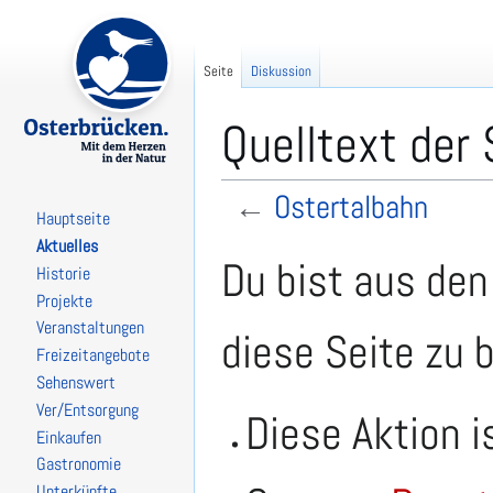
Seite
Diskussion
Quelltext der
←
Ostertalbahn
Hauptseite
Aktuelles
Zur
Zur
Du bist aus den
Historie
Navigation
Suche
Projekte
springen
springen
Veranstaltungen
diese Seite zu 
Freizeitangebote
Sehenswert
Ver/Entsorgung
Diese Aktion i
Einkaufen
Gastronomie
Unterkünfte