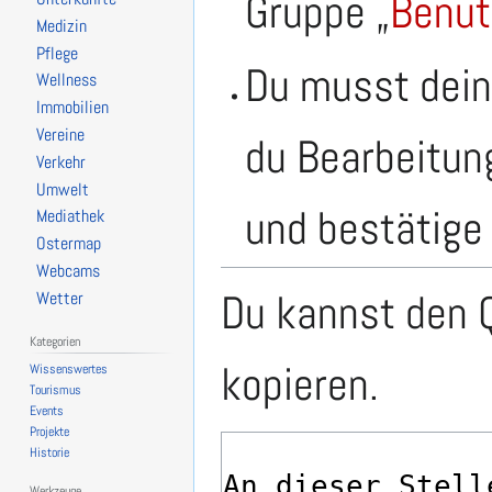
Gruppe „
Benut
Medizin
Pflege
Du musst dein
Wellness
Immobilien
Vereine
du Bearbeitun
Verkehr
Umwelt
und bestätige 
Mediathek
Ostermap
Webcams
Du kannst den Q
Wetter
Kategorien
kopieren.
Wissenswertes
Tourismus
Events
Projekte
Historie
Werkzeuge