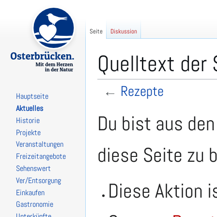
Seite
Diskussion
Quelltext der
←
Rezepte
Hauptseite
Aktuelles
Zur
Zur
Du bist aus den
Historie
Navigation
Suche
Projekte
springen
springen
Veranstaltungen
diese Seite zu 
Freizeitangebote
Sehenswert
Ver/Entsorgung
Diese Aktion i
Einkaufen
Gastronomie
Unterkünfte