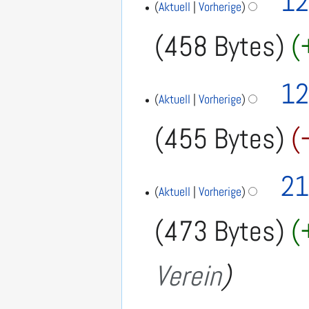
12
Aktuell
Vorherige
458 Bytes
12
Aktuell
Vorherige
455 Bytes
K
2
21
4
e
Aktuell
Vorherige
.
i
473 Bytes
J
n
u
e
l
Verein
i
B
2
e
0