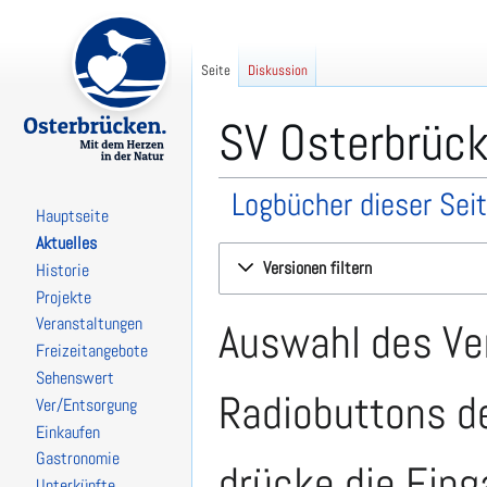
Seite
Diskussion
SV Osterbrück
Logbücher dieser Sei
Hauptseite
Aktuelles
Zur
Zur
Versionen filtern
Historie
Navigation
Suche
Projekte
springen
springen
Veranstaltungen
Auswahl des Ver
Freizeitangebote
Sehenswert
Radiobuttons de
Ver/Entsorgung
Einkaufen
Gastronomie
drücke die Eing
Unterkünfte