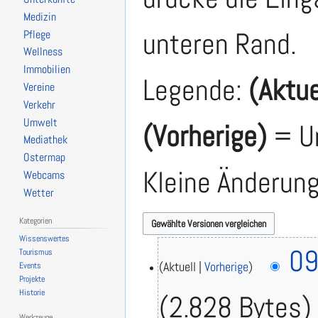
Medizin
unteren Rand.
Pflege
Wellness
Immobilien
Legende:
(Aktue
Vereine
Verkehr
Umwelt
(Vorherige)
= Un
Mediathek
Ostermap
Kleine Änderun
Webcams
Wetter
Kategorien
Wissenswertes
7
09
Tourismus
.
Aktuell
Vorherige
Events
Projekte
J
Historie
2.828 Bytes
u
l
Werkzeuge