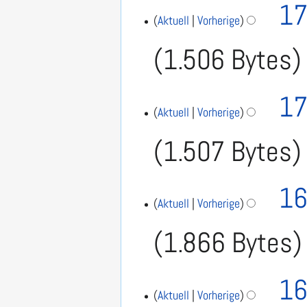
n
17
a
Aktuell
Vorherige
g
s
1.506 Bytes
s
u
n
17
Aktuell
Vorherige
g
1.507 Bytes
16
Aktuell
Vorherige
1.866 Bytes
K
16
e
Aktuell
Vorherige