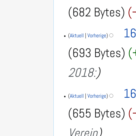
i
682 Bytes
n
e
16
B
Aktuell
Vorherige
e
a
693 Bytes
r
b
2018:
e
i
16
t
Aktuell
Vorherige
u
655 Bytes
n
g
s
Verein
z