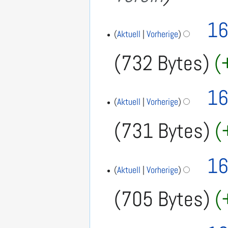
u
16
s
Aktuell
Vorherige
a
732 Bytes
m
m
e
16
Aktuell
Vorherige
n
f
731 Bytes
a
s
16
s
Aktuell
Vorherige
u
n
705 Bytes
g