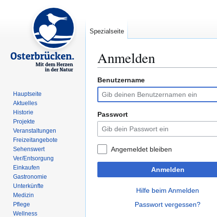
Spezialseite
Anmelden
Benutzername
Zur
Zur
Navigation
Suche
Hauptseite
springen
springen
Aktuelles
Historie
Passwort
Projekte
Veranstaltungen
Freizeitangebote
Angemeldet bleiben
Sehenswert
Ver/Entsorgung
Einkaufen
Anmelden
Gastronomie
Unterkünfte
Hilfe beim Anmelden
Medizin
Passwort vergessen?
Pflege
Wellness