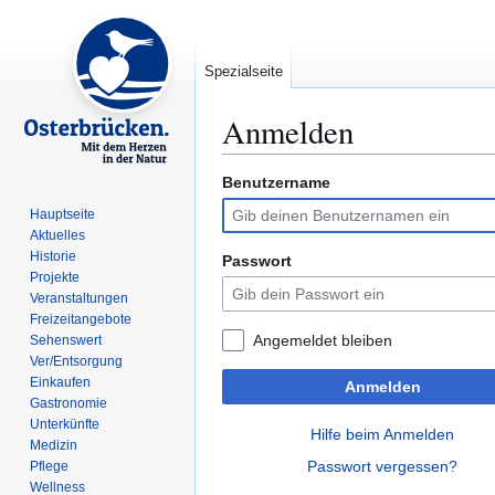
Spezialseite
Anmelden
Benutzername
Zur
Zur
Navigation
Suche
Hauptseite
springen
springen
Aktuelles
Historie
Passwort
Projekte
Veranstaltungen
Freizeitangebote
Angemeldet bleiben
Sehenswert
Ver/Entsorgung
Einkaufen
Anmelden
Gastronomie
Unterkünfte
Hilfe beim Anmelden
Medizin
Passwort vergessen?
Pflege
Wellness