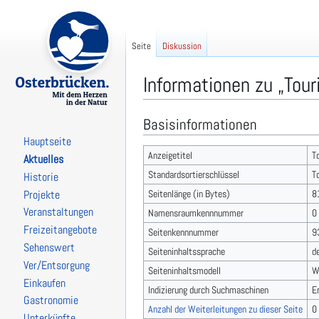
Seite
Diskussion
Informationen zu „Tou
Basisinformationen
Zur
Zur
Navigation
Suche
Hauptseite
springen
springen
Anzeigetitel
T
Aktuelles
Standardsortierschlüssel
T
Historie
Seitenlänge (in Bytes)
8
Projekte
Veranstaltungen
Namensraumkennnummer
0
Freizeitangebote
Seitenkennnummer
9
Sehenswert
Seiteninhaltssprache
d
Ver/Entsorgung
Seiteninhaltsmodell
W
Einkaufen
Indizierung durch Suchmaschinen
E
Gastronomie
Anzahl der Weiterleitungen zu dieser Seite
0
Unterkünfte