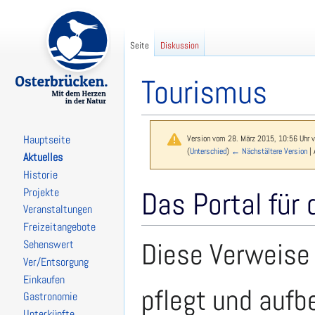
Seite
Diskussion
Tourismus
Version vom 28. März 2015, 10:56 Uhr 
Hauptseite
(
Unterschied
)
← Nächstältere Version
| 
Aktuelles
Historie
Zur
Zur
Das Portal für
Projekte
Navigation
Suche
Veranstaltungen
springen
springen
Freizeitangebote
Diese Verweise
Sehenswert
Ver/Entsorgung
Einkaufen
pflegt und aufbe
Gastronomie
Unterkünfte