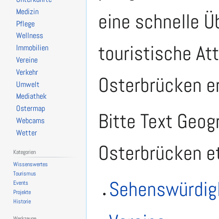
Medizin
eine schnelle Ü
Pflege
Wellness
touristische Att
Immobilien
Vereine
Verkehr
Osterbrücken e
Umwelt
Mediathek
Ostermap
Bitte Text Geog
Webcams
Wetter
Osterbrücken e
Kategorien
Wissenswertes
Tourismus
Sehenswürdig
Events
Projekte
Historie
Werkzeuge