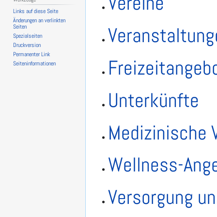
Vereine
Links auf diese Seite
Änderungen an verlinkten
Veranstaltung
Seiten
Spezialseiten
Druckversion
Permanenter Link
Freizeitangeb
Seiten­­informationen
Unterkünfte
Medizinische 
Wellness-Ang
Versorgung un