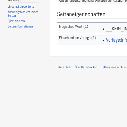
Anzahl unterschiedlicher Autoren der kürzlich 
Links auf diese Seite
Änderungen an verlinkten
Seiteneigenschaften
Seiten
Spezialseiten
Magisches Wort (1)
Seiten­­informationen
__KEIN_I
Eingebundene Vorlage (1)
Vorlage:Inf
Datenschutz
Über Osterbrücken
Haftungsausschluss