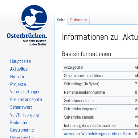
Seite
Diskussion
Informationen zu „Aktu
Basisinformationen
Zur
Zur
Navigation
Suche
Hauptseite
springen
springen
Anzeigetitel
A
Aktuelles
Standardsortierschlüssel
A
Historie
Seitenlänge (in Bytes)
7
Projekte
Veranstaltungen
Namensraumkennnummer
0
Freizeitangebote
Seitenkennnummer
2
Sehenswert
Seiteninhaltssprache
d
Ver/Entsorgung
Seiteninhaltsmodell
W
Einkaufen
Indizierung durch Suchmaschinen
E
Gastronomie
Anzahl der Weiterleitungen zu dieser Seite
0
Unterkünfte