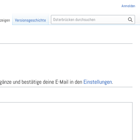
Anmelden
S
nzeigen
Versionsgeschichte
u
c
h
e
gänze und bestätige deine E-Mail in den
Einstellungen
.