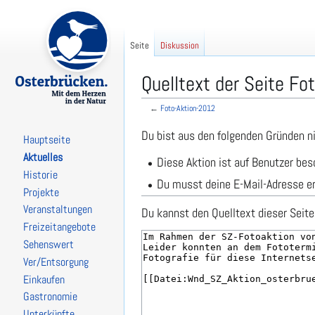
Seite
Diskussion
Quelltext der Seite Fo
←
Foto-Aktion-2012
Zur
Zur
Du bist aus den folgenden Gründen ni
Hauptseite
Navigation
Suche
Aktuelles
Diese Aktion ist auf Benutzer bes
springen
springen
Historie
Du musst deine E-Mail-Adresse er
Projekte
Veranstaltungen
Du kannst den Quelltext dieser Seite
Freizeitangebote
Sehenswert
Ver/Entsorgung
Einkaufen
Gastronomie
Unterkünfte