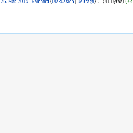
 26. Mär. 2015
Reinhard
Diskussion
Beiträge
41 Bytes
+4