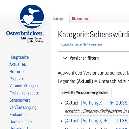
Kategorie
Diskussion
Kategorie:Sehenswürdi
Logbücher dieser Seite anzeigen
Zur
Zur
Hauptseite
Versionen filtern
Navigation
Suche
Aktuelles
springen
springen
Historie
Auswahl des Versionsunterschieds: M
Projekte
Legende:
(Aktuell)
= Unterschied zur
Veranstaltungen
Freizeitangebote
Sehenswert
Aktuell
Vorherige
10:39,
2
Ver/Entsorgung
6
ersetzt: „Sehenswürdigkeiten in
Einkaufen
.
Aktuell
Vorherige
10:39,
Gastronomie
M
K
ä
Unterkünfte