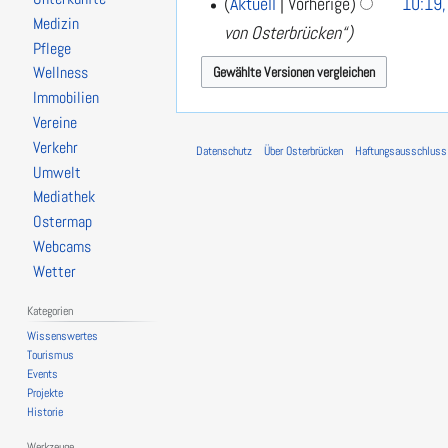
Aktuell
Vorherige
10:19,
r
Medizin
e
von Osterbrücken“
z
Pflege
i
2
Wellness
n
0
Immobilien
1
e
Vereine
5
B
Verkehr
Datenschutz
Über Osterbrücken
Haftungsausschluss
e
Umwelt
Mediathek
a
Ostermap
r
Webcams
b
Wetter
e
Kategorien
i
Wissenswertes
t
Tourismus
u
Events
Projekte
n
Historie
g
Werkzeuge