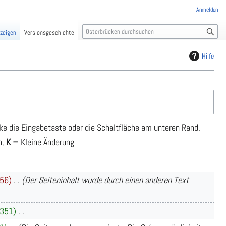
Anmelden
S
nzeigen
Versionsgeschichte
u
c
Hilfe
h
e
ke die Eingabetaste oder die Schaltfläche am unteren Rand.
n,
K
= Kleine Änderung
56
Der Seiteninhalt wurde durch einen anderen Text
351