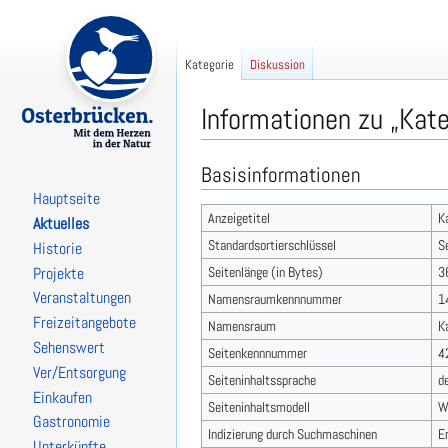
Kategorie
Diskussion
Informationen zu „Kat
Basisinformationen
Zur
Zur
Navigation
Suche
Hauptseite
springen
springen
Anzeigetitel
K
Aktuelles
Standardsortierschlüssel
S
Historie
Seitenlänge (in Bytes)
3
Projekte
Veranstaltungen
Namensraumkennnummer
1
Freizeitangebote
Namensraum
K
Sehenswert
Seitenkennnummer
4
Ver/Entsorgung
Seiteninhaltssprache
d
Einkaufen
Seiteninhaltsmodell
W
Gastronomie
Indizierung durch Suchmaschinen
E
Unterkünfte