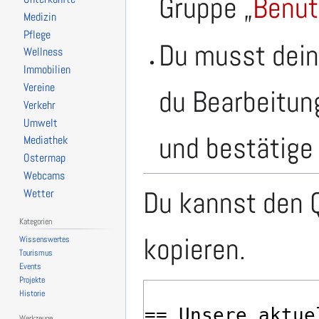
Gruppe „
Benut
Medizin
Pflege
Du musst dein
Wellness
Immobilien
Vereine
du Bearbeitun
Verkehr
Umwelt
und bestätige 
Mediathek
Ostermap
Webcams
Du kannst den Q
Wetter
Kategorien
kopieren.
Wissenswertes
Tourismus
Events
Projekte
Historie
Werkzeuge