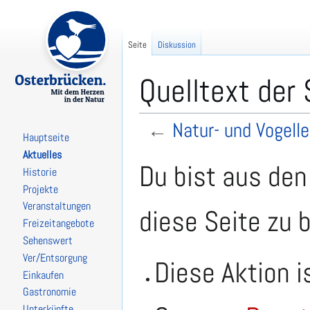
Seite
Diskussion
Quelltext der 
←
Natur- und Vogell
Hauptseite
Aktuelles
Zur
Zur
Du bist aus den
Historie
Navigation
Suche
Projekte
springen
springen
Veranstaltungen
diese Seite zu 
Freizeitangebote
Sehenswert
Ver/Entsorgung
Diese Aktion i
Einkaufen
Gastronomie
Unterkünfte