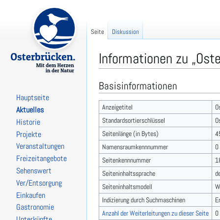
Seite
Diskussion
Informationen zu „Oste
Basisinformationen
Zur
Zur
Navigation
Suche
Hauptseite
springen
springen
Anzeigetitel
O
Aktuelles
Standardsortierschlüssel
O
Historie
Seitenlänge (in Bytes)
4
Projekte
Veranstaltungen
Namensraumkennnummer
0
Freizeitangebote
Seitenkennnummer
1
Sehenswert
Seiteninhaltssprache
d
Ver/Entsorgung
Seiteninhaltsmodell
W
Einkaufen
Indizierung durch Suchmaschinen
E
Gastronomie
Anzahl der Weiterleitungen zu dieser Seite
0
Unterkünfte