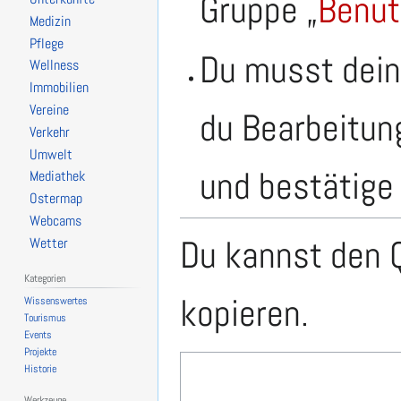
Gruppe „
Benut
Medizin
Pflege
Du musst dein
Wellness
Immobilien
Vereine
du Bearbeitun
Verkehr
Umwelt
und bestätige 
Mediathek
Ostermap
Webcams
Du kannst den Q
Wetter
Kategorien
kopieren.
Wissenswertes
Tourismus
Events
Projekte
Historie
Werkzeuge