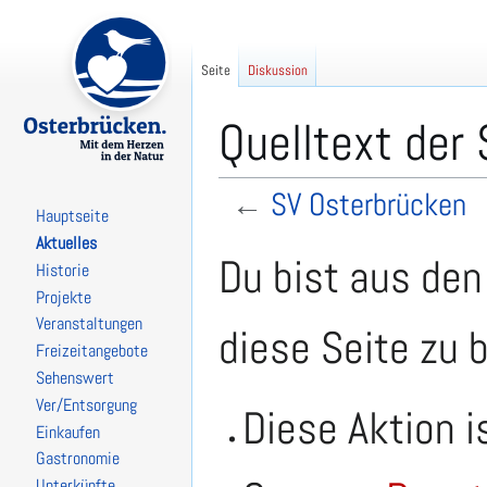
Seite
Diskussion
Quelltext der
←
SV Osterbrücken
Hauptseite
Aktuelles
Zur
Zur
Du bist aus den
Historie
Navigation
Suche
Projekte
springen
springen
Veranstaltungen
diese Seite zu 
Freizeitangebote
Sehenswert
Ver/Entsorgung
Diese Aktion i
Einkaufen
Gastronomie
Unterkünfte