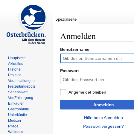
Spezialseite
Anmelden
Benutzername
Zur
Zur
Navigation
Suche
Hauptseite
springen
springen
Aktuelles
Historie
Passwort
Projekte
Veranstaltungen
Freizeitangebote
Angemeldet bleiben
Sehenswert
Ver/Entsorgung
Einkaufen
Anmelden
Gastronomie
Unterkünfte
Hilfe beim Anmelden
Medizin
Passwort vergessen?
Pflege
Wellness