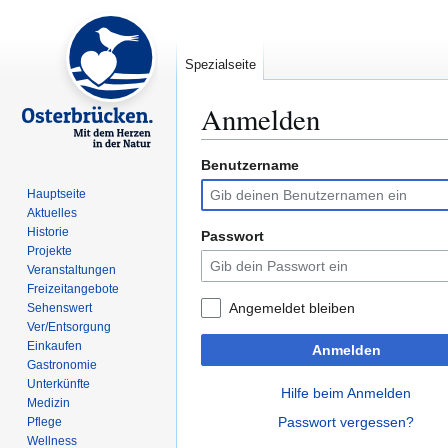
Spezialseite
Anmelden
Benutzername
Zur
Zur
Navigation
Suche
Hauptseite
springen
springen
Aktuelles
Historie
Passwort
Projekte
Veranstaltungen
Freizeitangebote
Angemeldet bleiben
Sehenswert
Ver/Entsorgung
Einkaufen
Anmelden
Gastronomie
Unterkünfte
Hilfe beim Anmelden
Medizin
Passwort vergessen?
Pflege
Wellness