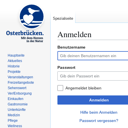
Spezialseite
Anmelden
Benutzername
Zur
Zur
Navigation
Suche
Hauptseite
springen
springen
Aktuelles
Historie
Passwort
Projekte
Veranstaltungen
Freizeitangebote
Angemeldet bleiben
Sehenswert
Ver/Entsorgung
Einkaufen
Anmelden
Gastronomie
Unterkünfte
Hilfe beim Anmelden
Medizin
Passwort vergessen?
Pflege
Wellness