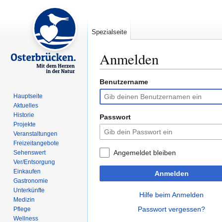
Spezialseite
Anmelden
Benutzername
Zur
Zur
Navigation
Suche
Hauptseite
springen
springen
Aktuelles
Historie
Passwort
Projekte
Veranstaltungen
Freizeitangebote
Angemeldet bleiben
Sehenswert
Ver/Entsorgung
Einkaufen
Anmelden
Gastronomie
Unterkünfte
Hilfe beim Anmelden
Medizin
Passwort vergessen?
Pflege
Wellness