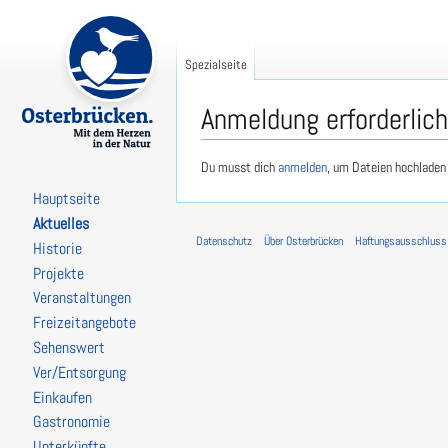
Spezialseite
Anmeldung erforderlich
Zur
Zur
Du musst dich
anmelden
, um Dateien hochladen
Navigation
Suche
Hauptseite
springen
springen
Aktuelles
Datenschutz
Über Osterbrücken
Haftungsausschluss
Historie
Projekte
Veranstaltungen
Freizeitangebote
Sehenswert
Ver/Entsorgung
Einkaufen
Gastronomie
Unterkünfte