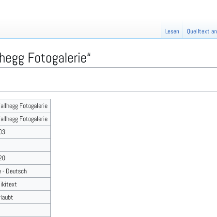
Lesen
Quelltext a
hegg Fotogalerie“
allhegg Fotogalerie
allhegg Fotogalerie
03
20
e - Deutsch
ikitext
rlaubt