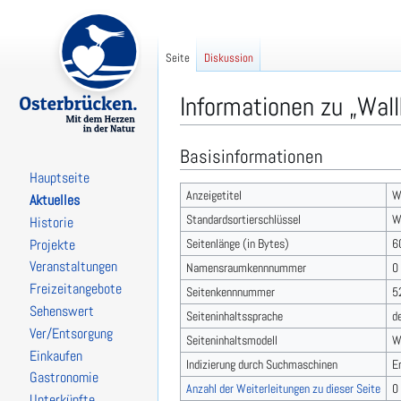
Seite
Diskussion
Informationen zu „Wall
Basisinformationen
Zur
Zur
Navigation
Suche
Hauptseite
springen
springen
Anzeigetitel
W
Aktuelles
Standardsortierschlüssel
W
Historie
Seitenlänge (in Bytes)
6
Projekte
Veranstaltungen
Namensraumkennnummer
0
Freizeitangebote
Seitenkennnummer
5
Sehenswert
Seiteninhaltssprache
d
Ver/Entsorgung
Seiteninhaltsmodell
W
Einkaufen
Indizierung durch Suchmaschinen
E
Gastronomie
Anzahl der Weiterleitungen zu dieser Seite
0
Unterkünfte