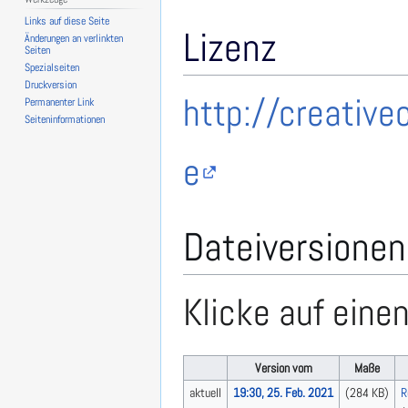
Links auf diese Seite
Lizenz
Änderungen an verlinkten
Seiten
Spezialseiten
Druckversion
http://creativ
Permanenter Link
Seiten­­informationen
e
Dateiversionen
Klicke auf eine
Version vom
Maße
aktuell
19:30, 25. Feb. 2021
(284 KB)
R