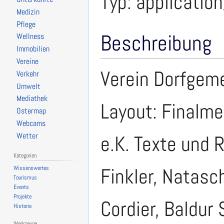
Typ:
application
Medizin
Pflege
Beschreibung
Wellness
Immobilien
Vereine
Verein Dorfgeme
Verkehr
Umwelt
Mediathek
Layout: Finalme
Ostermap
Webcams
Wetter
e.K. Texte und 
Kategorien
Finkler, Natas
Wissenswertes
Tourismus
Events
Projekte
Cordier, Baldur 
Historie
Werkzeuge