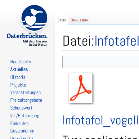
Datei
Diskussion
Datei
:
Infotafe
Zur
Zur
Hauptseite
Navigation
Suche
Aktuelles
springen
springen
Historie
Projekte
Veranstaltungen
Freizeitangebote
Sehenswert
Infotafel_vogel
Ver/Entsorgung
Einkaufen
Gastronomie
Unterkünfte