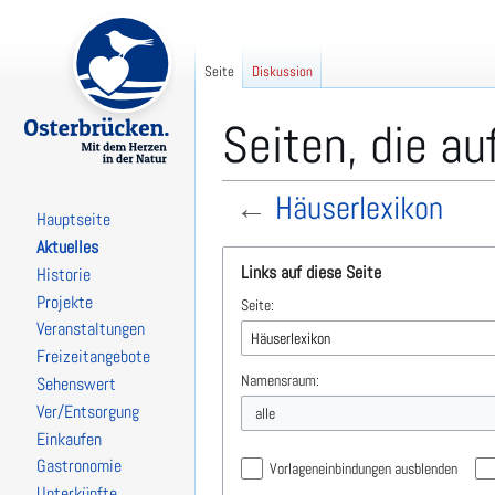
Seite
Diskussion
Seiten, die au
←
Häuserlexikon
Hauptseite
Aktuelles
Zur
Zur
Links auf diese Seite
Historie
Navigation
Suche
Projekte
Seite:
springen
springen
Veranstaltungen
Freizeitangebote
Namensraum:
Sehenswert
Ver/Entsorgung
alle
Einkaufen
Gastronomie
Vorlageneinbindungen ausblenden
Unterkünfte