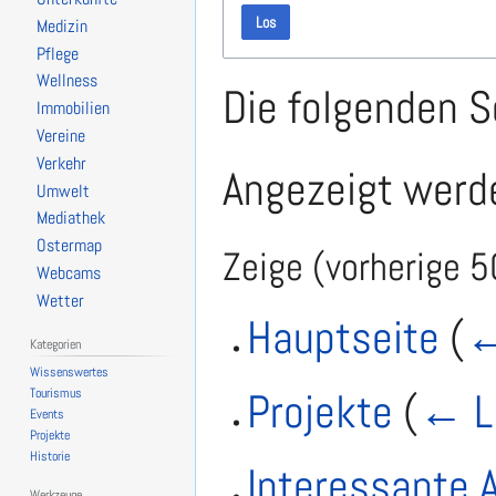
Los
Medizin
Pflege
Wellness
Die folgenden S
Immobilien
Vereine
Verkehr
Angezeigt werde
Umwelt
Mediathek
Ostermap
Zeige (
vorherige 5
Webcams
Wetter
Hauptseite
(
←
Kategorien
Wissenswertes
Projekte
(
← L
Tourismus
Events
Projekte
Historie
Interessante A
Werkzeuge