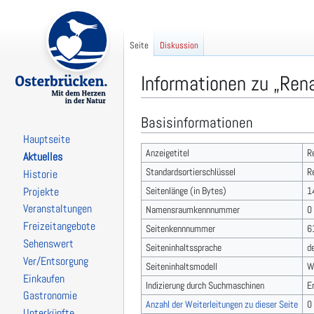
Seite
Diskussion
Informationen zu „Rena
Basisinformationen
Zur
Zur
Navigation
Suche
Hauptseite
springen
springen
Anzeigetitel
R
Aktuelles
Standardsortierschlüssel
R
Historie
Seitenlänge (in Bytes)
1
Projekte
Veranstaltungen
Namensraumkennnummer
0
Freizeitangebote
Seitenkennnummer
6
Sehenswert
Seiteninhaltssprache
d
Ver/Entsorgung
Seiteninhaltsmodell
W
Einkaufen
Indizierung durch Suchmaschinen
E
Gastronomie
Anzahl der Weiterleitungen zu dieser Seite
0
Unterkünfte