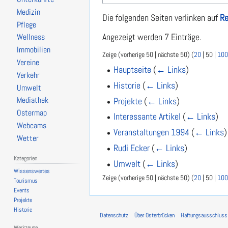
Medizin
Die folgenden Seiten verlinken auf
Re
Pflege
Angezeigt werden 7 Einträge.
Wellness
Immobilien
Zeige (
vorherige 50
|
nächste 50
) (
20
|
50
|
100
Vereine
Hauptseite
(
← Links
)
Verkehr
Historie
(
← Links
)
Umwelt
Projekte
(
← Links
)
Mediathek
Ostermap
Interessante Artikel
(
← Links
)
Webcams
Veranstaltungen 1994
(
← Links
)
Wetter
Rudi Ecker
(
← Links
)
Kategorien
Umwelt
(
← Links
)
Wissenswertes
Zeige (
vorherige 50
|
nächste 50
) (
20
|
50
|
100
Tourismus
Events
Projekte
Historie
Datenschutz
Über Osterbrücken
Haftungsausschluss
Werkzeuge