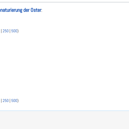
naturierung der Oster
:
|
250
|
500
)
|
250
|
500
)