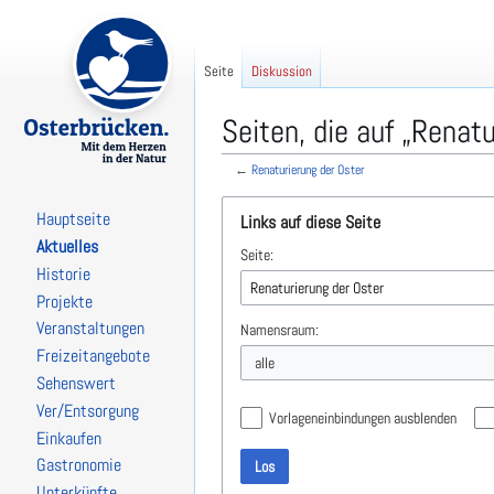
Seite
Diskussion
Seiten, die auf „Renatu
←
Renaturierung der Oster
Zur
Zur
Hauptseite
Links auf diese Seite
Navigation
Suche
Aktuelles
Seite:
springen
springen
Historie
Projekte
Veranstaltungen
Namensraum:
Freizeitangebote
alle
Sehenswert
Ver/Entsorgung
Vorlageneinbindungen ausblenden
Einkaufen
Gastronomie
Los
Unterkünfte