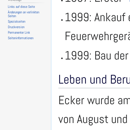
Links auf diese Seite
1999: Ankauf 
Änderungen an verlinkten
Seiten
Spezialseiten
Druckversion
Feuerwehrger
Permanenter Link
Seiten­­informationen
1999: Bau der
Leben und Beru
Ecker wurde am
von August und