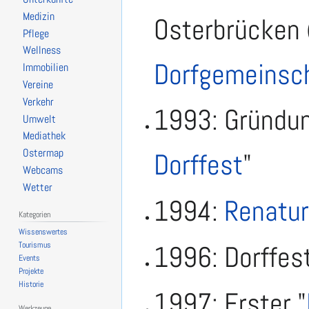
Medizin
Osterbrücken
Pflege
Wellness
Dorfgemeinsc
Immobilien
Vereine
Verkehr
1993: Gründun
Umwelt
Mediathek
Ostermap
Dorffest
"
Webcams
Wetter
1994:
Renatur
Kategorien
Wissenswertes
Tourismus
1996: Dorffes
Events
Projekte
Historie
1997: Erster "
Werkzeuge