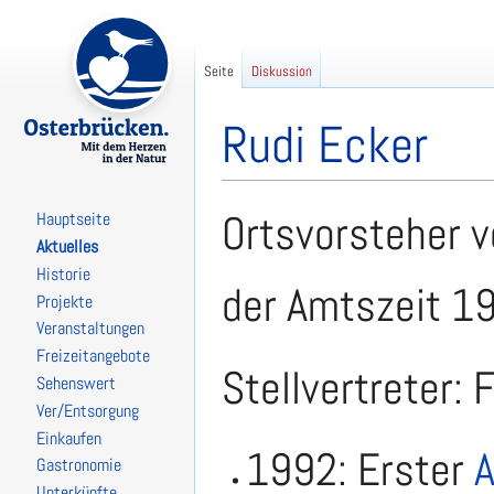
Seite
Diskussion
Rudi Ecker
Zur
Zur
Ortsvorsteher v
Hauptseite
Navigation
Suche
Aktuelles
springen
springen
Historie
der Amtszeit 1
Projekte
Veranstaltungen
Freizeitangebote
Stellvertreter: 
Sehenswert
Ver/Entsorgung
Einkaufen
1992: Erster
Gastronomie
Unterkünfte