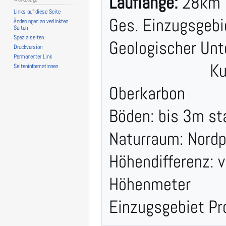
Lauflänge:
 28km

Links auf diese Seite
Ges. Einzugsgebi
Änderungen an verlinkten
Seiten
Spezialseiten
Geologischer Unte
Druckversion
Permanenter Link
                         Kuselit bei Osterbrücken, ab Dörrenbach 
Seiten­­informationen
Oberkarbon

Böden: bis 3m st
Naturraum: Nordpf
Höhendifferenz: 
Höhenmeter
