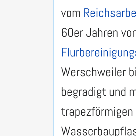
vom
Reichsarbe
60er Jahren von
Flurbereinigun
Werschweiler bi
begradigt und 
trapezförmigen 
Wasserbaupflas