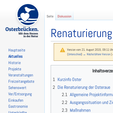
Seite
Diskussion
Renaturierung
Version vom 21. August 2015, 09:11 Uh
Hauptseite
(
Unterschied
)
← Nächstältere Version
| 
Aktuelles
Historie
Zur
Zur
Projekte
Inhaltsverze
Navigation
Suche
Veranstaltungen
springen
springen
1
Kurzinfo Oster
Freizeitangebote
2
Die Renaturierung der Osteraue
Sehenswert
Ver/Entsorgung
2.1
Allgemeine Projektinform
Einkaufen
2.2
Ausgangssituation und Zi
Gastronomie
2.3
Maßnahmen
Unterkünfte