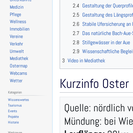
2.4
Gestaltung der Querprofil
Medizin
2.5
Gestaltung des Längsprof
Pflege
Wellness
2.6
Stabile Ufersicherung an 
Immobilien
2.7
Das natürliche Bach-Aue
Vereine
2.8
Stillgewässer in der Aue
Verkehr
2.9
Wissenschaftliche Beglei
Umwelt
Mediathek
3
Video in Mediathek
Ostermap
Webcams
Kurzinfo Oster
Wetter
Kategorien
Wissenswertes
Quelle: nördlich 
Tourismus
Events
Projekte
Historie
Werkzeuge