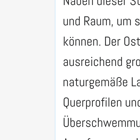
Naben dieser St
und Raum, um si
können. Der Ost
ausreichend gr
naturgemäße La
Querprofilen un
Überschwemmung