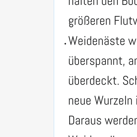
halten den Bod
größeren Flut
Weidenäste we
überspannt, a
überdeckt. Sch
neue Wurzeln 
Daraus werden