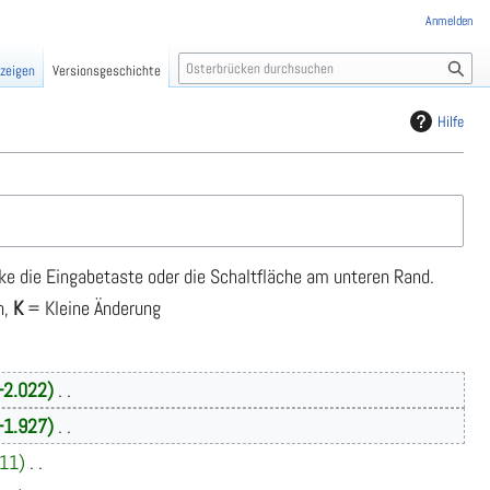
Anmelden
S
nzeigen
Versionsgeschichte
u
c
Hilfe
h
e
ke die Eingabetaste oder die Schaltfläche am unteren Rand.
n,
K
= Kleine Änderung
+2.022
+1.927
11