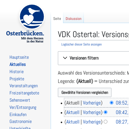
Seite
Diskussion
VDK Ostertal: Version
Logbücher dieser Seite anzeigen
Zur
Zur
Hauptseite
Versionen filtern
Navigation
Suche
Aktuelles
springen
springen
Historie
Auswahl des Versionsunterschieds: M
Projekte
Legende:
(Aktuell)
= Unterschied zur
Veranstaltungen
Freizeitangebote
Sehenswert
Aktuell
Vorherige
08:52,
2
Ver/Entsorgung
9
K
Aktuell
Vorherige
08:42,
Einkaufen
.
e
K
Aktuell
Vorherige
08:27,
Gastronomie
A
i
e
p
Unterkünfte