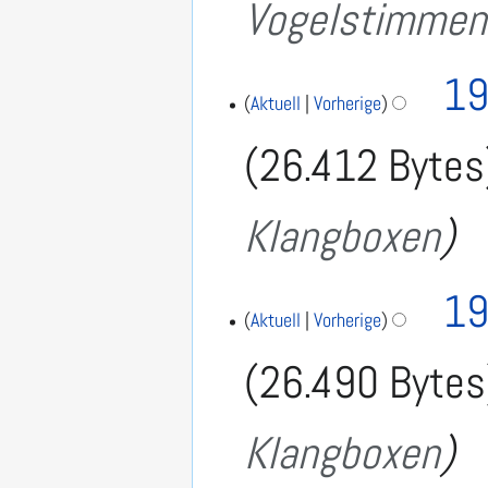
Vogelstimmen
7
19
Aktuell
Vorherige
26.412 Bytes
Klangboxen
19
Aktuell
Vorherige
26.490 Bytes
Klangboxen