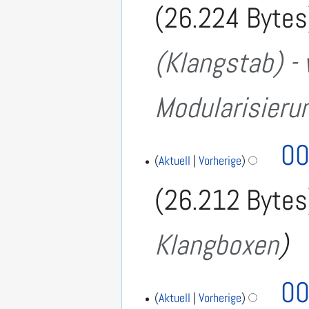
0
26.224 Bytes
1
7
(Klangstab) - 
Modularisieru
00
Aktuell
Vorherige
26.212 Bytes
Klangboxen
00
Aktuell
Vorherige