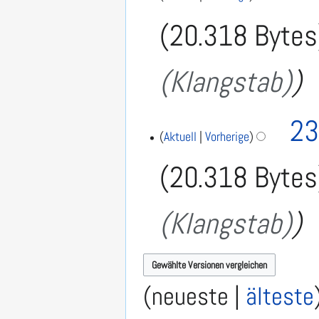
.
20.318 Bytes
J
u
l
(Klangstab)
i
2
0
1
23
7
Aktuell
Vorherige
20.318 Bytes
(Klangstab)
(
neueste
|
älteste