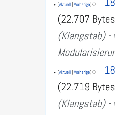
18
s
0
Aktuell
Vorherige
u
1
7
22.707 Byte
n
g
(Klangstab) - 
Modularisieru
18
Aktuell
Vorherige
22.719 Byte
(Klangstab) - 