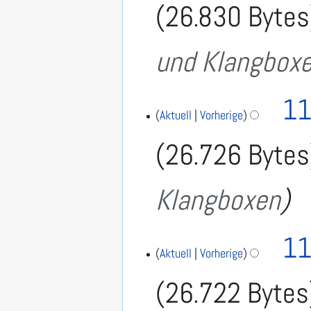
26.830 Bytes
M
n
ä
e
r
und Klangbox
z
B
2
e
0
a
1
2
11
8
6
Aktuell
Vorherige
r
.
b
26.726 Bytes
M
e
ä
r
i
Klangboxen
z
t
2
u
0
1
11
n
8
Aktuell
Vorherige
g
s
26.722 Bytes
z