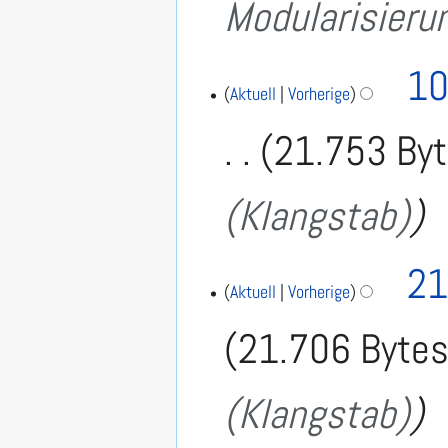
Modularisieru
10
Aktuell
Vorherige
21.753 By
(Klangstab)
1
21
2
Aktuell
Vorherige
.
21.706 Byte
A
u
g
(Klangstab)
u
s
t