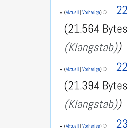
2
6
22
0
.
Aktuell
Vorherige
1
A
7
21.564 Bytes
u
g
u
(Klangstab)
s
t
2
0
22
1
Aktuell
Vorherige
7
21.394 Bytes
(Klangstab)
2
23
6
Aktuell
Vorherige