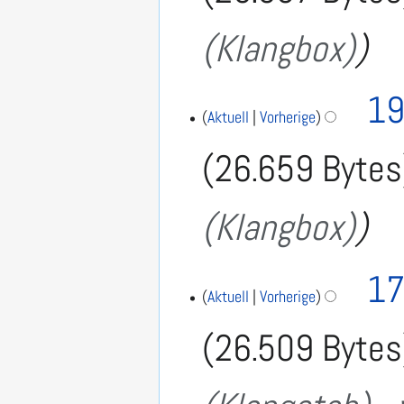
(Klangbox)
19
Aktuell
Vorherige
26.659 Bytes
(Klangbox)
1
17
8
Aktuell
Vorherige
.
26.509 Bytes
S
e
p
t