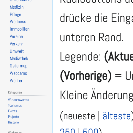
Medizin
drücke die Eing
Pflege
Wellness
Immobilien
unteren Rand.
Vereine
Verkehr
Umwelt
Legende:
(Aktue
Mediathek
Ostermap
(Vorherige)
= Un
Webcams
Wetter
Kleine Änderun
Kategorien
Wissenswertes
Tourismus
Events
(
neueste
|
älteste
Projekte
Historie
250
|
500
)
Werkzeuge