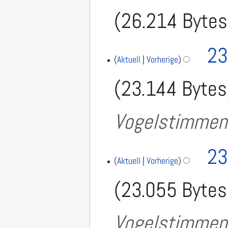
26.214 Bytes
K
5
23
.
e
Aktuell
Vorherige
S
i
23.144 Bytes
e
n
p
e
t
Vogelstimmen
e
B
m
e
b
a
e
23
r
Aktuell
Vorherige
r
2
b
0
23.055 Bytes
e
1
7
i
Vogelstimmen
t