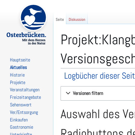
Seite
Diskussion
Projekt:Klang
Versionsgesc
Hauptseite
Aktuelles
Logbücher dieser Sei
Historie
Projekte
Zur
Zur
Veranstaltungen
Versionen filtern
Navigation
Suche
Freizeitangebote
springen
springen
Sehenswert
Auswahl des Ver
Ver/Entsorgung
Einkaufen
Gastronomie
Radiobuttons de
Unterkünfte