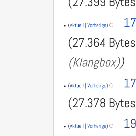
27.399 Bytes
17
Aktuell
Vorherige
27.364 Bytes
(Klangbox)
17
Aktuell
Vorherige
27.378 Bytes
K
3
19
0
e
Aktuell
Vorherige
.
i