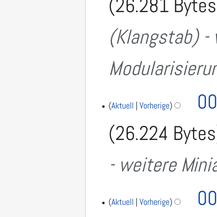
26.281 Bytes
(Klangstab) - 
Modularisieru
6
00
.
Aktuell
Vorherige
S
26.224 Bytes
e
p
t
- weitere Mini
e
m
b
e
00
r
Aktuell
Vorherige
2